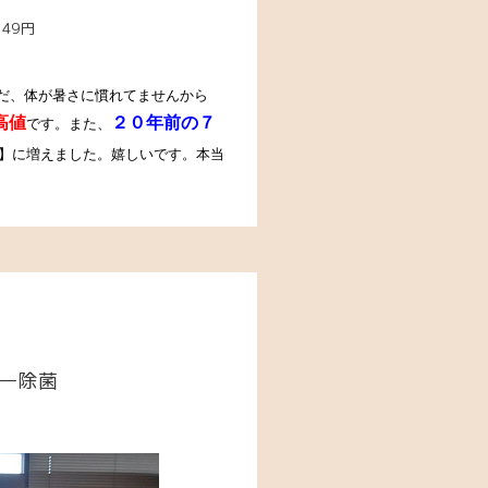
249円
まだ、体が暑さに慣れてませんから
高値
２０年前の７
です。また、
】に増えました。嬉しいです。本当
1―除菌