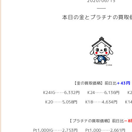
2020
/
06
/
15
本日の金とプラチナの買取
【金の買取価格】前日比
＋43円
K24IG……6,332円 K24……6,136円 K2
K20……5,058
円 K18……4,634
円 K14
【プラチナの買取価格】前日比
－8
Pt1,000IG……2,753円 Pt1,000……2,661円 