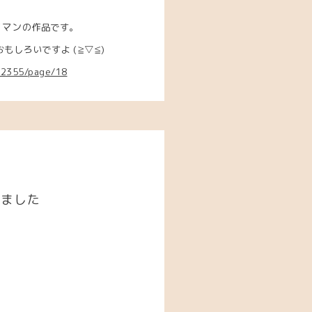
クマン
の作品です。
しろいですよ (≧▽≦)
662355/page/18
しました