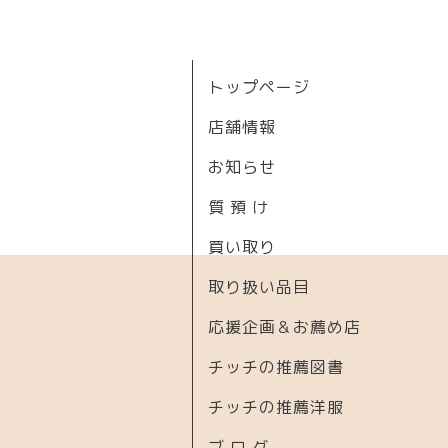
トップページ
店舗情報
お知らせ
質 預 け
買い取り
取り扱い品目
応援企画＆お薦め店
チッチの推薦図書
チッチの推薦洋服
ブ ロ グ