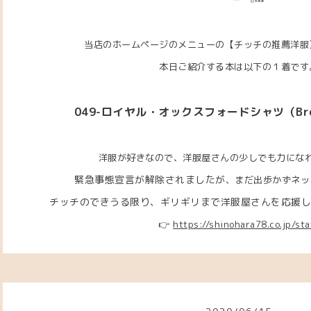
当店のホームページのメニューの【チッチの推薦洋服
本日ご紹介する本は以下の１着です
049-ロイヤル・オックスフォードシャツ（Brook
洋服が好きなので、洋服屋さんの少しでも力にな
緊急事態宣言が解除されましたが
、まだ出歩かずネッ
チッチのできうる限り、ギリギリまで洋服屋さんを応援したい
👉
https://shinohara78.co.jp/sta