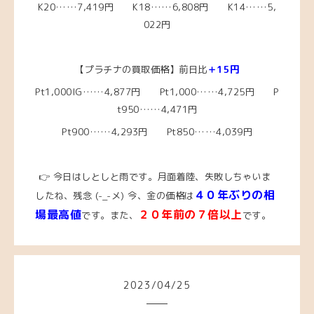
K20……7,419円
K18……6,808
円 K14……5,
022円
【プラチナの買取価格】前日比
＋15
円
Pt1,000IG……4,877
円 Pt1,000……4,725
円 P
t950……4,471円
Pt900……4,293円 Pt850……4,039円
👉 今日はしとしと雨です。月面着陸、失敗しちゃいま
４０年ぶりの相
したね、残念
(-_-メ)
今、
金の価格は
場最高値
２０年前の７倍以上
です。また、
です。
2023
/
04
/
25