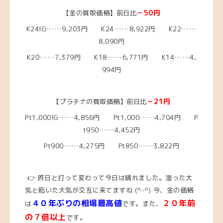
－50
円
【金の買取価格】前日比
K24IG……9,203円 K24……8,922円 K22……
8,090円
K20……7,379円
K18……6,771
円 K14……4,
994円
－21
円
【プラチナの買取価格】前日比
Pt1,000IG……4,856
円 Pt1,000……4,704
円 P
t950……4,452円
Pt900……4,275円 Pt850……3,822円
👉 昨日と打って変わって今日は晴れました。湿った大
気と乾いた大気が交互に来てますね (^-^)
今、
金の価格
４０年ぶりの相場最高値
２０年前
は
です。また、
の７倍以上
です。