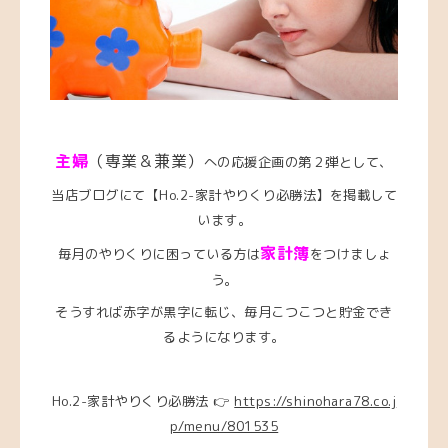
主婦
（専業＆兼業）
への応援企画の第２弾として、
当店ブログにて【Ho.2-家計やりくり必勝法】を掲載して
います。
家計簿
毎月のやりくりに困っている方は
をつけましょ
う。
そうすれば赤字が黒字に転じ、毎月こつこつと貯金でき
るようになります。
Ho.2-家計やりくり必勝法 👉
https://shinohara78.co.j
p/menu/801535