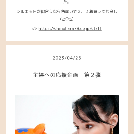
た。
シルエットが似合うなら色違いで２、３着買っても良し
(≧◇≦)
👉
https://shinohara78.co.jp/staff
2023
/
04
/
25
主婦への応援企画・第２弾