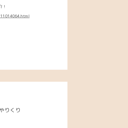
介！
111014064.html
―やりくり