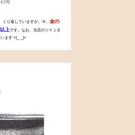
367円
金の
。
くり返していますが、今、
以上
です。なお、当店のツイッタ
 <(_ _)>
！