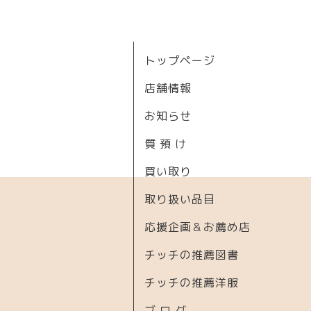
トップページ
店舗情報
お知らせ
質 預 け
買い取り
取り扱い品目
応援企画＆お薦め店
チッチの推薦図書
チッチの推薦洋服
ブ ロ グ