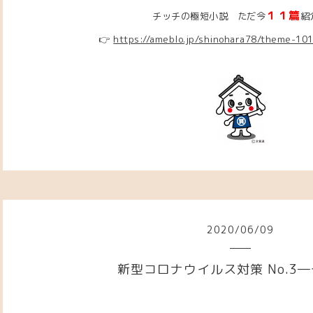
１１篇
チッチの極短小説 ただ今
紹
👉
https://ameblo.jp/shinohara78/theme-10
2020
/
06
/
09
新型コロナウイルス対策 No.3