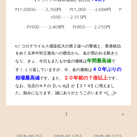
Pt1,000IG……2,760円 Pt1,000……2,668円 P
t950……2,515円
Pt900……2,408円 Pt850……2,255円
👉 コロナウイルス感染拡大の第２波への警戒と、香港統治
をめぐる米中対立激化への懸念から、金が買われる動きと
年間最高値
なり、きょ、今日もまたもや金の価格は
で
４０年ぶりの
す！ くり返していますが、今、金の価格は
相場最高値
２０年前の７倍以上
です。また、
です。
なお、当店のＨＰの【いいね】が【３７４】に増えまし
た。励みになります。誠にありがとうございます <(_ _)>
1
2026-08（5）
2026-07（25）
2026-06（27）