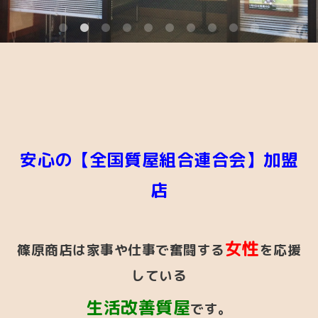
安心の【全国質屋組合連合会】加盟
店
女性
篠原商店は家事や仕事で奮闘する
を応援
している
生活改善質屋
です。