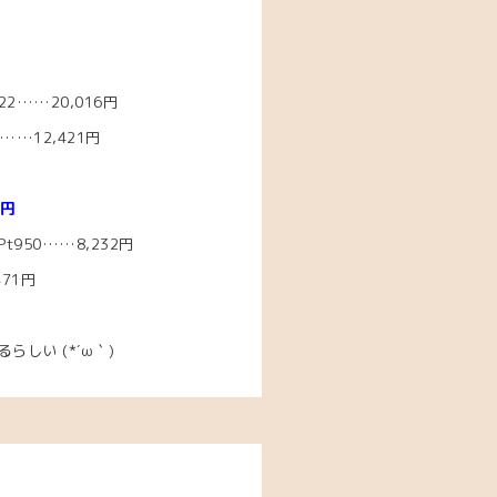
2……20
,016円
…12,421
円
8円
950……8,232
円
471円
なるらしい
(*´ω｀)