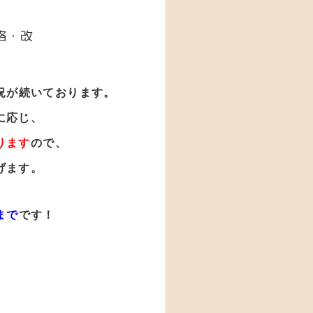
格・改
況が
続いております。
に応じ、
ります
ので、
げます。
まで
です！