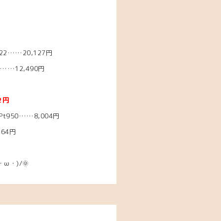
2……20
,127円
…12,490
円
2円
950……8,004
円
264円
・ω・)/🌞