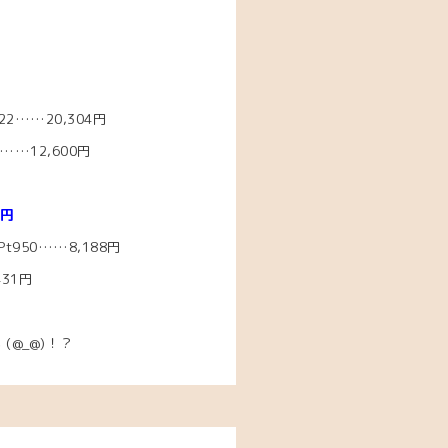
2……20
,304円
…12,600
円
8円
950……8,188
円
431円
い
(@_@)！？