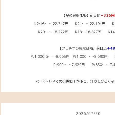
【金の買取価格】前日比
－326円
K24IG……22
,747円 K24……22,104円
K2
K20……18,272
円
K18…16,827円
K14…
【プラチナの買取価格】前日比
＋4
Pt1,000IG……8,965円
Pt1,000……8,690円
Pt
Pt900……7,929円 Pt850……7,
👉 ストレスで免疫機能下がると、汗疹もひどく
2026
/
07
/
30