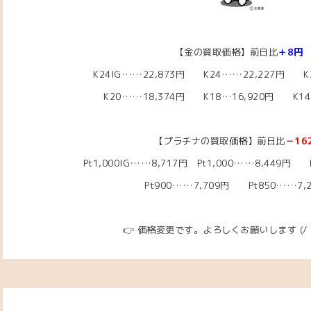
【金の買取価格】前日比
＋8円
K24IG……22
,873円 K24……22,227円
K2
K20……18,374
円
K18…16,920円
K14…
【プラチナの買取価格】前日比
－16
Pt1,000IG……8,717円
Pt1,000……8,449円
Pt
Pt900……7,709円 Pt850……7,
👉
価格変更です。よろしくお願いします
(/