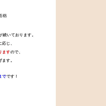
価格
が
続いております。
に応じ、
ります
ので、
げます。
まで
です！