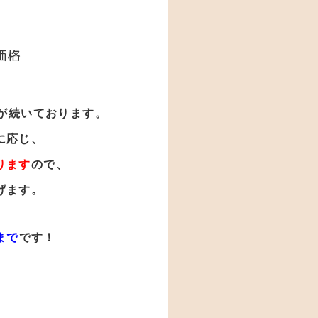
価格
が
続いております。
に応じ、
ります
ので、
げます。
まで
です！