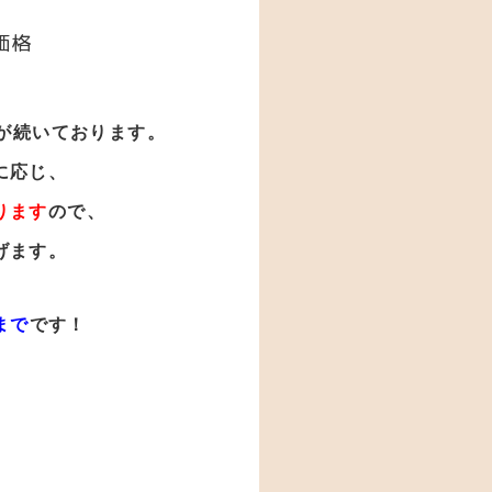
価格
が
続いております。
に応じ、
ります
ので、
げます。
まで
です！