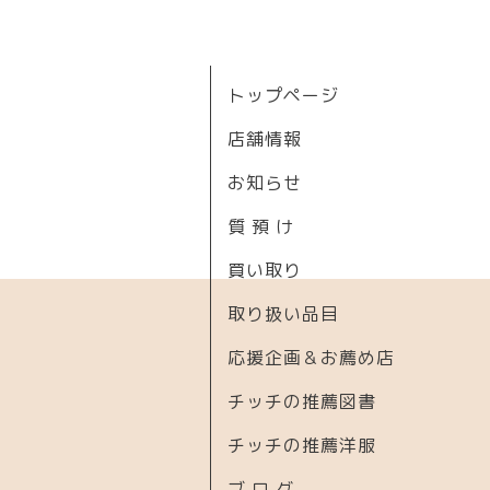
トップページ
店舗情報
お知らせ
質 預 け
買い取り
取り扱い品目
応援企画＆お薦め店
チッチの推薦図書
チッチの推薦洋服
ブ ロ グ