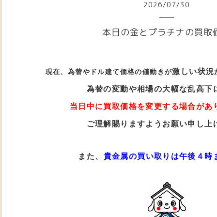
2026
/
07
/
30
本日の金とプラチナの買取
激しい状況
現在、為替やドル建て価格の値動き
が
為替の変動や相場の大幅な乱高下
当日中に買取価格を変更する場合があ
ご理解賜りますようお願い申し上
また、
貴金属の買い取りは午後４時