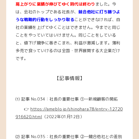
肩上がりに業績が伸びてゆく時代は終わり
ました。今
は、会社のトップである社長が、
競合他社に打ち勝つよ
うな戦略的行動をしっかり取る
ことができなければ、自
社の業績を上げてゆくことはできません。今までと同じ
ことをやっていてはいけません。同じことをしている
と、値下げ競争に巻きこまれ、利益が激減します。薄利
多売で食っていけるのは全国・世界展開する大企業だけ
です。
【記事情報】
⑴ 記事 No.034：社長の重要仕事 ①―新規顧客の開拓
👉
https://ameblo.jp/shinohara78/entry-12720
916620.html
（2022年01月12日）
⑵ 記事 No.035：社長の重要仕事 ②―競合他社との差別