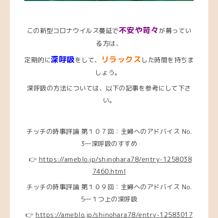
不安や苛々
この新型コロナウイルス蔓延で
が募ってい
る方は、
深呼吸
リラックス
定期的に
をして、
した時間を持ちま
しょう。
深呼吸の方法については、以下の記事を参考にして下さ
い。
チッチの時事評論 第１０７回：主婦へのアドバイス No.
3―深呼吸のすすめ
👉
https://ameblo.jp/shinohara78/entry-1258038
7460.html
チッチの時事評論 第１０９回：主婦へのアドバイス No.
5―１つ上の深呼吸
👉
https://ameblo.jp/shinohara78/entry-12583017