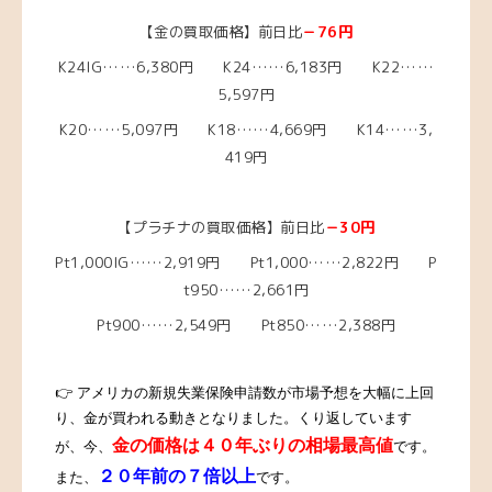
【金の買取価格】前日比
－76円
K24IG……6,380円 K24……6,183円 K22……
5,597円
K20……5,097円 K18……4,669円 K14……3,
419円
【プラチナの買取価格】前日比
－30円
Pt1,000IG……2,919円 Pt1,000……2,822円 P
t950……2,661円
Pt900……2,549円 Pt850……2,388円
👉 アメリカの新規失業保険申請数が市場予想を大幅に上回
り、金が買われる動きとなりました。
くり返しています
金の価格は４０年ぶりの相場最高値
が、今、
です。
２０年前の７倍以上
また、
です。