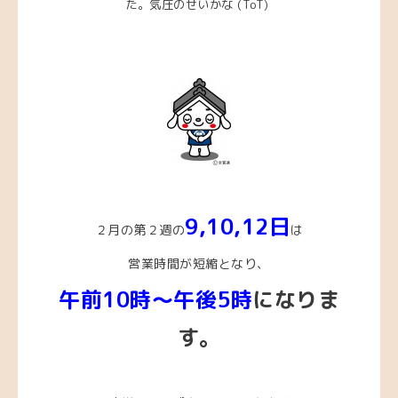
た。気圧のせいかな
(ToT)
9,10
,12
日
２月の第２週の
は
営業時間が短縮となり、
午前10時～午後5時
になりま
す。