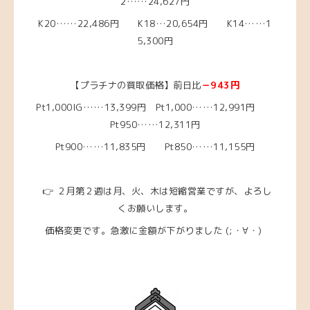
2……24
,627円
K20……22,486
円
K18…20,654円
K14……1
5,300
円
【プラチナの買取価格】前日比
－943円
Pt1,000IG……13,399円
Pt1,000……12,991円
Pt950……12,311
円
Pt900……11,835円 Pt850……11,155円
👉 ２月第２週は月、火、木は短縮営業ですが、よろし
くお願いします。
価格変更です。急激に金額が下がりました
(;・∀・)