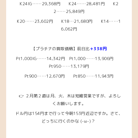
K24IG……29,368円 K24……28,481
円
K2
2……25
,849円
K20……23,602
円
K18…21,680円
K14……1
6,062
円
【プラチナの買取価格】前日比
＋338円
Pt1,000IG……14,342円
Pt1,000……13,906円
Pt950……13,179
円
Pt900……12,670円 Pt850……11,943円
👉 ２月第２週は月、火、木は短縮営業ですが、よろし
くお願いします。
ドル円は154円まで行って今朝153円近辺ですか
。さて、
どっちに行くのかな
(-ω-)？