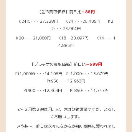
【金の買取価格】前日比
－88円
K24IG……27,228円 K24……26,405
円
K2
2……23
,964円
K20……21,880
円
K18…20,097円
K14……1
4,885
円
【プラチナの買取価格】前日比
－699円
Pt1,000IG……14,108円
Pt1,000……13,679円
Pt950……12,963
円
Pt900……12,463円 Pt850……11,747円
👉 ２月第２週は月、火、木は短縮営業ですが、よろし
くお願いします。
いやあ～、昨日は久々になかなか強い頭痛に襲われまし