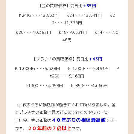
【金の買取価格】前日比
＋85円
K24IG……12,933円 K24……12,541
円 K2
2……11,376円
K20……10,382円
K18…9,531円
K14……7,0
46円
【プラチナの買取価格】前日比
＋43円
Pt1,000IG……5,628円
Pt1,000……5,453
円 P
t950……5,162円
Pt900……4,958円 Pt850……4,666円
👉 夜のうちに暴風雨が過ぎてくれて助かりました。金
とプラチナの価格上昇はどこまで行くのやら (; ･`д･
４０年ぶりの相場最高値
´)！
今、
金の価格は
です。
２０年前の７倍以上
また、
です。