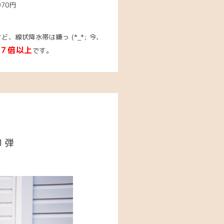
970円
、線状降水帯は嫌っ (*_*;
今、
７倍以上
です。
１弾