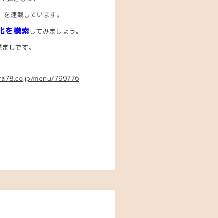
道】を連載しています。
化を模索
してみましょう。
然ましです。
ara78.co.jp/menu/799776