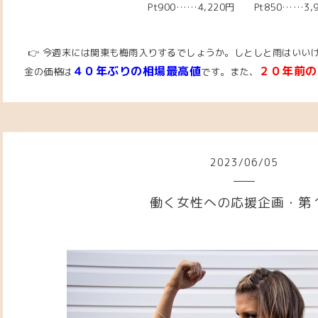
Pt900……4,220円 Pt850……3,
👉 今週末には関東も梅雨入りするでしょうか。しとしと雨はいいけど
４０年ぶりの相場最高値
２０年前の
金の価格は
です。また、
2023
/
06
/
05
働く女性への応援企画・第