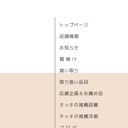
トップページ
店舗情報
お知らせ
質 預 け
買い取り
取り扱い品目
応援企画＆お薦め店
チッチの推薦図書
チッチの推薦洋服
ブ ロ グ