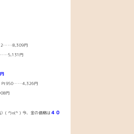
2……8,309円
…5,131円
8円
t950……4,326円
908円
４０
^)o(^ )
今、
金の価格は
。