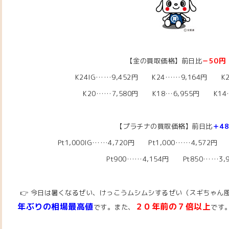
【金の買取価格】前日比
－50円
K24IG……9,452円 K24……9,164円 K2
K20……7,580円
K18…6,955
円 K14…
【プラチナの買取価格】前日比
＋4
Pt1,000IG……4,720
円 Pt1,000……4,572
円 P
Pt900……4,154円 Pt850……3,
👉 今日は暑くなるぜい、けっこうムシムシするぜい（スギちゃん風）( 
年ぶりの相場最高値
２０年前の７倍以上
です。また、
です