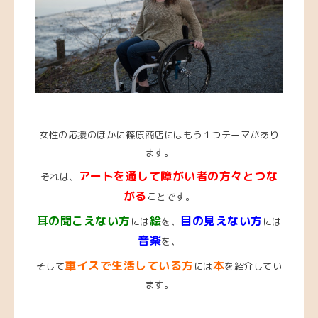
女性の応援のほかに篠原商店にはもう１つテーマがあり
ます。
アートを通して障がい者の方々とつな
それは、
がる
ことです。
耳の聞こえない方
絵
目の見えない方
には
を、
には
音楽
を、
車イスで生活している方
本
そして
には
を紹介してい
ます。