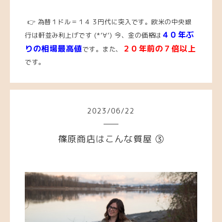
👉 為替１ドル＝１４３円代に突入です。欧米の中央銀
４０年ぶ
行は軒並み利上げです (*‘∀‘)
今、
金の価格は
りの相場最高値
２０年前の７倍以上
です。また、
です。
2023
/
06
/
22
篠原商店はこんな質屋 ③