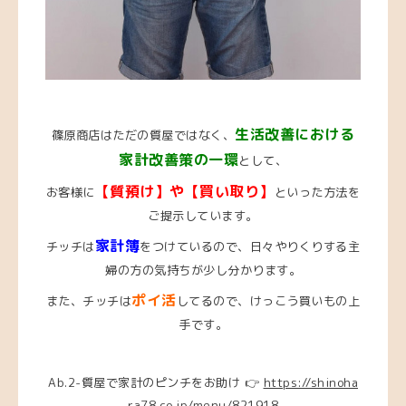
生活改善における
篠原商店はただの質屋ではなく、
家計改善策の一環
として、
【質預け】や【買い取り】
お客様に
といった方法を
ご提示しています。
家計簿
チッチは
をつけているので、日々やりくりする主
婦の方の気持ちが少し分かります。
ポイ活
また、チッチは
してるので、けっこう買いもの上
手です。
Ab.2-質屋で家計のピンチをお助け 👉
https://shinoha
ra78.co.jp/menu/821918