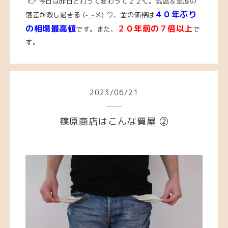
👉 今日は昨日と打って変わって２２℃。気温＆湿度の
４０年ぶり
落差が激し過ぎる (-_-メ)
今、
金の価格は
の相場最高値
２０年前の７倍以上
です。また、
で
す。
2023
/
06
/
21
篠原商店はこんな質屋 ②