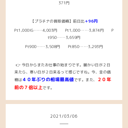
371円
【プラチナの買取価格】前日比
＋96円
Pt1,000IG……4,003
円 Pt1,000……3,874
円 P
t950……3,659
円
Pt900……3,508円 Pt850……3,293円
👉 今日からまたお仕事の始まりです。暖かい日が２日
来たら、寒い日が２日来るって感じですね。
今、金の価
４０年ぶりの相場最高値
２０年
格は
です。また、
前の７倍以上
です。
2021
/
03
/
06