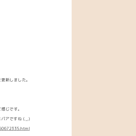
を更新しました。
て感じです。
ですね (._.)
660672335.html