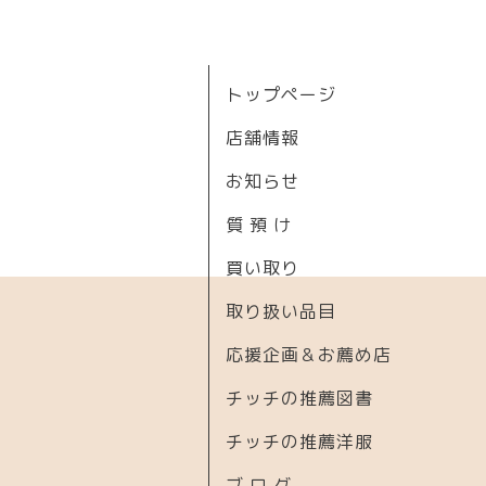
トップページ
店舗情報
お知らせ
質 預 け
買い取り
取り扱い品目
応援企画＆お薦め店
チッチの推薦図書
チッチの推薦洋服
ブ ロ グ