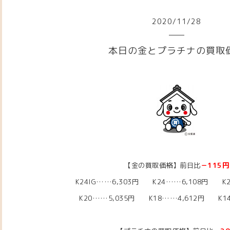
2020
/
11
/
28
本日の金とプラチナの買取
【金の買取価格】前日比
－115円
K24IG……6,303円 K24……6,108円 K2
K20……5,035
円 K18……4,612
円 K14