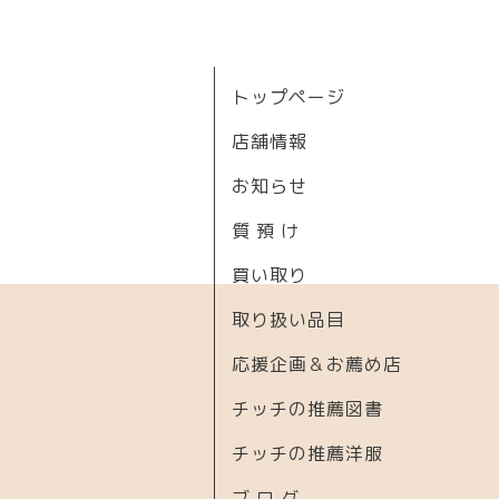
トップページ
店舗情報
お知らせ
質 預 け
買い取り
取り扱い品目
応援企画＆お薦め店
チッチの推薦図書
チッチの推薦洋服
ブ ロ グ