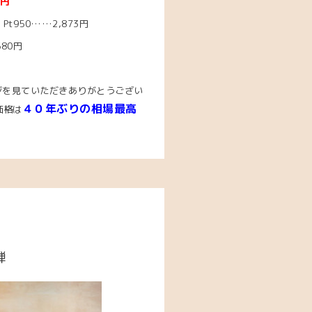
0円
t950……2,873円
580円
ジを見ていただきありがとうござい
４０年ぶりの相場最高
価格は
弾