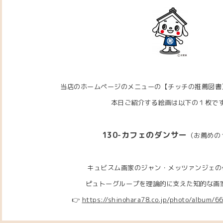
当店のホームページのメニューの【チッチの推薦図書
本日ご紹介する絵画は以下の１枚で
130-カフェのダンサー
（お薦めの
キュビスム画家のジャン・メッツァンジェ
の
ピュトーグループを理論的に支えた知的な画家です
👉
https://shinohara78.co.jp/photo/album/