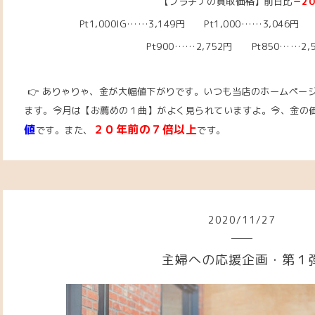
【プラチナの買取価格】前日比
－2
Pt1,000IG……3,149
円 Pt1,000……3,046
円 P
Pt900……2,752円 Pt850……2,
👉 ありゃりゃ、金が大幅値下がりです。いつも当店のホームペー
ます。今月は【お薦めの１曲】がよく見られていますよ。
今、金の
値
２０年前の７倍以上
です。また、
です。
2020
/
11
/
27
主婦への応援企画・第１