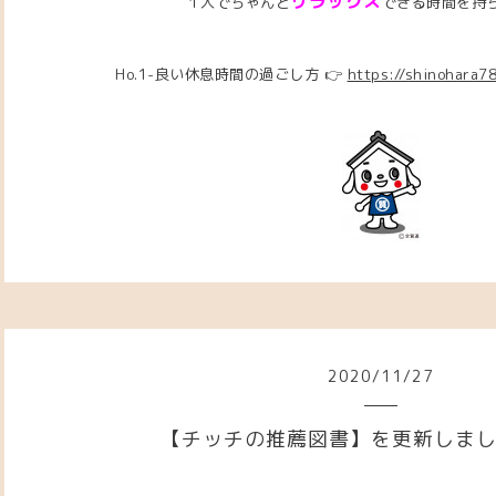
リラックス
１人でちゃんと
できる時間を持
Ho.1-良い休息時間の過ごし方 👉
https://shinohara7
2020
/
11
/
27
【チッチの推薦図書】を更新しま