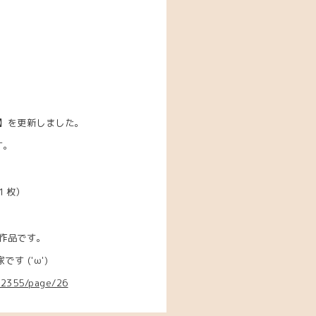
】を更新しました。
す。
１枚）
作品です。
 ('ω')
662355/page/26