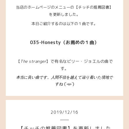
当店のホームページのメニューの【チッチの推薦図書】
を更新しました。
本日ご紹介するのは以下の１曲です。
035-Honesty（お薦めの１曲）
【
The stranger
】で有名なビリー・ジョエルの曲で
す。
本当に良い曲です。人間不信を越えて辿り着いた境地で
すね
(´-ω-`)
2019
/
12
/
16
【チッチの推薦図書】を更新しました