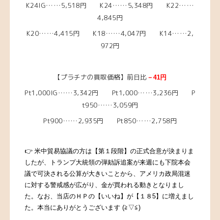
K24IG……5,518円 K24……5,348円 K22……
4,845円
K20……4,415円 K18……4,047円 K14……2,
972円
【プラチナの買取価格】前日比
－41
円
Pt1,000IG……3,342円 Pt1,000……3,236円 P
t950……3,059円
Pt900……2,935円 Pt850……2,758円
👉 米中貿易協議の方は【第１段階】の正式合意が決まりま
したが、トランプ大統領の弾劾訴追案が来週にも下院本会
議で可決される公算が大きいことから、アメリカ政局混迷
に対する警戒感が広がり、金が買われる動きとなりまし
た。
なお、
当店のＨＰの【いいね】が【１８5】に増えまし
た。本当にありがとうございます (≧▽≦)