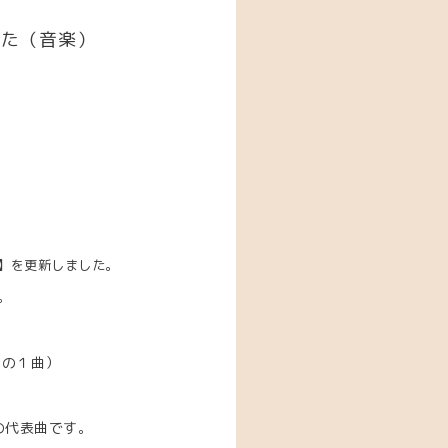
した（音楽）
】を更新しました。
。
めの１曲）
の代表曲です
。