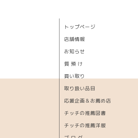
トップページ
店舗情報
お知らせ
質 預 け
買い取り
取り扱い品目
応援企画＆お薦め店
チッチの推薦図書
チッチの推薦洋服
ブ ロ グ