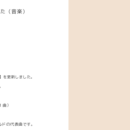
した（音楽）
】を更新しました。
。
１曲）
ルドの代表曲
です。