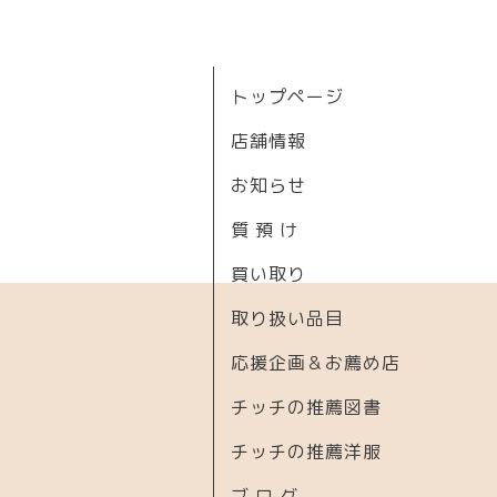
トップページ
店舗情報
お知らせ
質 預 け
買い取り
取り扱い品目
応援企画＆お薦め店
チッチの推薦図書
チッチの推薦洋服
ブ ロ グ