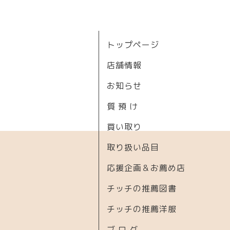
トップページ
店舗情報
お知らせ
質 預 け
買い取り
取り扱い品目
応援企画＆お薦め店
チッチの推薦図書
チッチの推薦洋服
ブ ロ グ