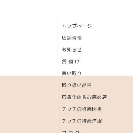
トップページ
店舗情報
お知らせ
質 預 け
買い取り
取り扱い品目
応援企画＆お薦め店
チッチの推薦図書
チッチの推薦洋服
ブ ロ グ