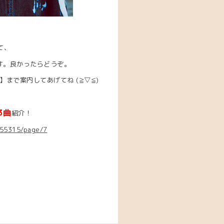
て、
す。良かったらどうぞ。
まで案内してあげてね (≧▽≦)
3曲
紹介！
655315/page/7