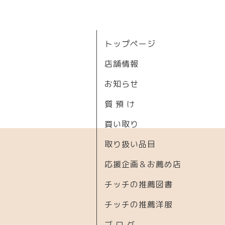
トップページ
店舗情報
お知らせ
質 預 け
買い取り
取り扱い品目
応援企画＆お薦め店
チッチの推薦図書
チッチの推薦洋服
ブ ロ グ