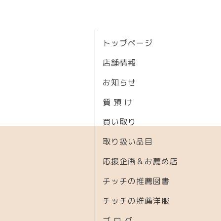
トップページ
店舗情報
お知らせ
質 預 け
買い取り
取り扱い品目
応援企画＆お薦め店
チッチの推薦図書
チッチの推薦洋服
ブ ロ グ