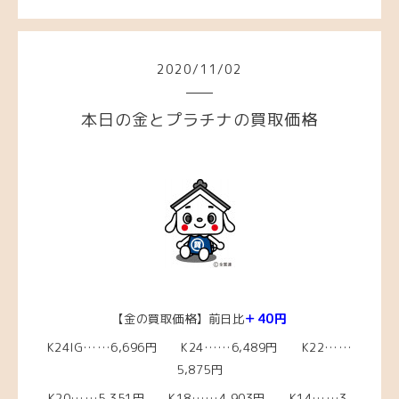
2020
/
11
/
02
本日の金とプラチナの買取価格
＋40円
【金の買取価格】前日比
K24IG……6,696円 K24……6,489円 K22……
5,875円
K20……5,351
円 K18……4,903
円 K14……3,