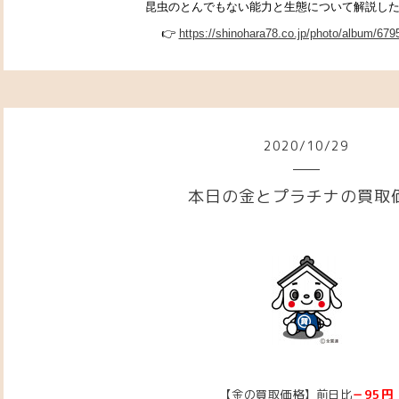
昆虫のとんでもない能力と生態について解説した本です
👉
https://shinohara78.co.jp/photo/album/679
2020
/
10
/
29
本日の金とプラチナの買取
【金の買取価格】前日比
－95円