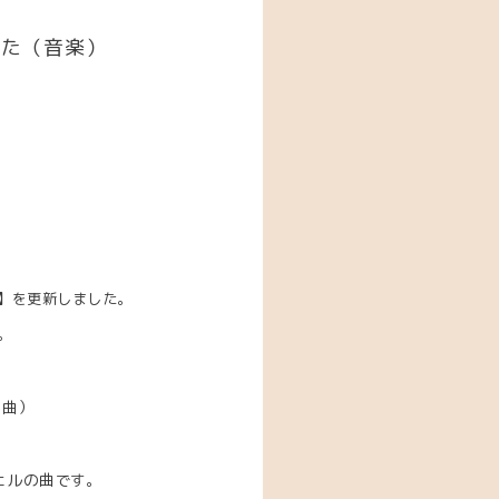
した（音楽）
】を更新しました。
。
１曲）
ェルの曲
です。