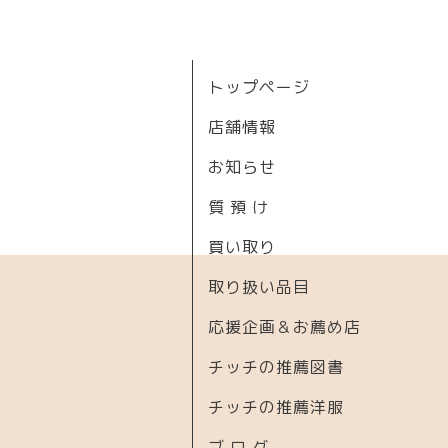
トップページ
店舗情報
お知らせ
質 預 け
買い取り
取り扱い品目
応援企画＆お薦め店
チッチの推薦図書
チッチの推薦洋服
ブ ロ グ