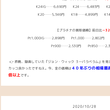
K24IG……6,690円 K24……6,483円 K2
K20……5,346
円 K18……4,899
円 K14
【プラチナの買取価格】前日比
－3
Pt1,000IG……2,898
円 Pt1,000……2,802円 
Pt900……2,530円 Pt850……2,
👉 昨晩、録画していた『ジョン・ウィック ３―パラベラム』を
４０年ぶりの相場最
カッコ良かったですねえ。
今、金の価格は
倍以上
です。
2020
/
10
/
28