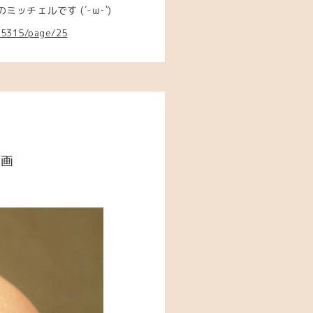
チェルです (´-ω-`)
655315/page/25
企画