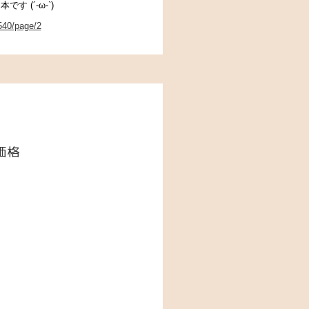
 (´-ω-`)
540/page/2
価格