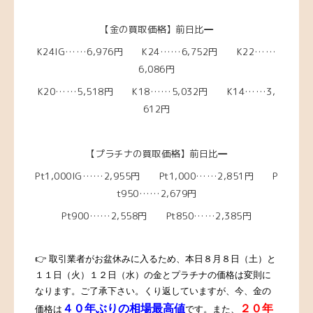
【金の買取価格】前日比
―
K24IG……6,976円 K24……6,752円 K22……
6,086円
K20……5,518
円 K18……5,032
円 K14……3,
612円
【プラチナの買取価格】前日比
―
Pt1,000IG……2,955円 Pt1,000……2,851円 P
t950……2,679円
Pt900……2,558円 Pt850……2,385円
👉 取引業者がお盆休みに入るため、本日８月８日（土）と
１１日（火）１２日（水）の金とプラチナの価格は変則に
なります。ご了承下さい。
くり返していますが、今、金の
４０年ぶりの相場最高値
２０年
価格は
です。また、