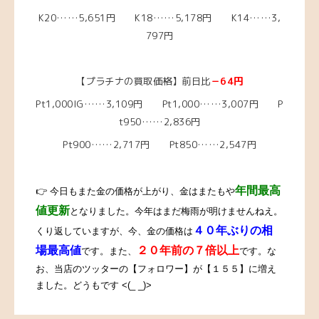
K20……5,651
円 K18……5,178
円 K14……3,
797円
【プラチナの買取価格】前日比
－64円
Pt1,000IG……3,109円 Pt1,000……3,007円 P
t950……2,836円
Pt900……2,717円 Pt850……2,547円
年間最高
👉 今日もまた金の価格が上がり、金はまたもや
値更新
となりました。今年はまだ梅雨が明けませんねえ。
４０年ぶりの相
くり返していますが、今、金の価格は
場最高値
２０年前の７倍以上
です。また、
です。な
お、当店のツッターの【フォロワー】が【１５５】に増え
ました。どうもです <(_ _)>