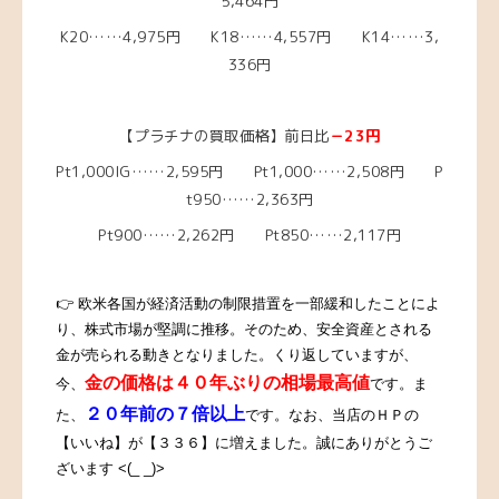
5,464円
K20……4,975円 K18……4,557円 K14……3,
336円
【プラチナの買取価格】前日比
－23円
Pt1,000IG……2,595円 Pt1,000……2,508円 P
t950……2,363円
Pt900……2,262円 Pt850……2,117円
👉 欧米各国が経済活動の制限措置を一部緩和したことによ
り、株式市場が堅調に推移。そのため、安全資産とされる
金が売られる動きとなりました。
くり返していますが、
金の価格は４０年ぶりの相場最高値
今、
です。ま
２０年前の７倍以上
た、
です。なお、当店のＨＰの
【いいね】が【３３６】に増えました。誠にありがとうご
ざいます <(_ _)>