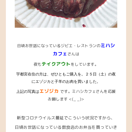
ミハシ
日頃お世話になっているジビエ・レストランの
カフェ
さんは
テイクアウト
夜も
をしています。
宇都宮在住の方は、ぜひともご購入を。２５日（土）の夜
にエゾジカと子羊のお肉を買いました。
エゾジカ
です。ミハシカフェさんを応援
上記の写真は
お願します <(_ _)>
新型コロナウイルス蔓延でこういう状況ですから、
日頃お世話になっている飲食店のお弁当を買っていき