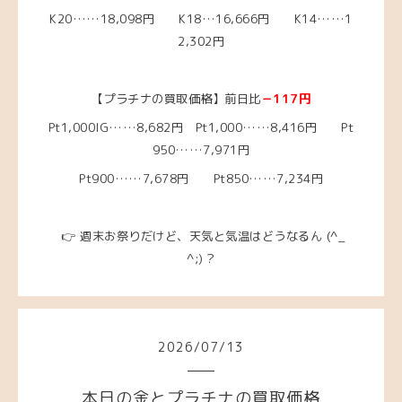
K20……18,098
円
K18…16,666円
K14……1
2,302
円
【プラチナの買取価格】前日比
－117円
Pt1,000IG……8,682円
Pt1,000……8,416円
Pt
950……7,971
円
Pt900……7,678円 Pt850……7,234円
👉 週末お祭りだけど、天気と気温はどうなるん
(^_
^;)？
2026
/
07
/
13
本日の金とプラチナの買取価格