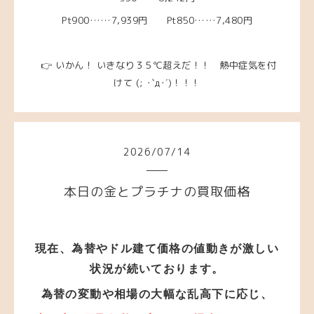
Pt900……7,939円 Pt850……7,480円
👉 いかん！ いきなり３５℃超えだ！！ 熱中症気を付
けて
(; ･`д･´)！！！
2026
/
07
/
14
本日の金とプラチナの買取価格
現在、為替やドル建て価格の値動き
が
激しい
状況が
続いております。
為替の変動や相場の大幅な乱高下に応じ、