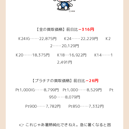
【金の買取価格】前日比
－316円
K24IG……22
,875円 K24……22,229円
K2
2……20
,129円
K20……18,375
円
K18…16,922円
K14……1
2,491
円
【プラチナの買取価格】前日比
－26円
Pt1,000IG……8,799円
Pt1,000……8,529円
Pt
950……8,079
円
Pt900……7,782円 Pt850……7,332円
👉 これじゃあ暑熱純化できねえ。急に暑くなると困