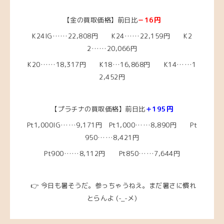
【金の買取価格】前日比
－16円
K24IG……22
,808円 K24……22,159円
K2
2……20
,066円
K20……18,317
円
K18…16,868円
K14……1
2,452
円
【プラチナの買取価格】前日比
＋195円
Pt1,000IG……9,171円
Pt1,000……8,890円
Pt
950……8,421
円
Pt900……8,112円 Pt850……7,644円
👉 今日も暑そうだ。参っちゃうねえ。まだ暑さに慣れ
とらんよ
(-_-メ)