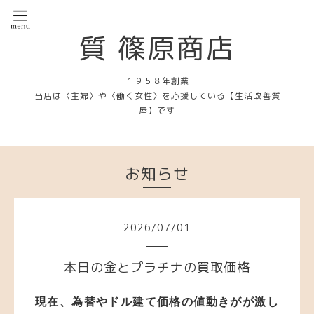
質 篠原商店
１９５８年創業
当店は〈主婦〉や〈働く女性〉を応援している【生活改善質
屋】です
お知らせ
2026
/
07
/
01
本日の金とプラチナの買取価格
現在、為替やドル建て価格の値動き
が
が激し