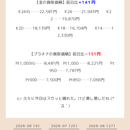
【金の買取価格】前日比
＋14１円
K24IG……22
,581円 K24……21,943円
K2
2……19
,870円
K20……18,139
円
K18…16,704円
K14……1
2,330
円
【プラチナの買取価格】前日比
－151円
Pt1,000IG……8,481円
Pt1,000……8,221円
Pt
950……7,787
円
Pt900……7,500円 Pt850……7,066円
👉 久々に今日はスカッと晴れた。けど蒸し蒸しだね (*
´Д｀)
2026-08（6）
2026-07（25）
2026-06（27）