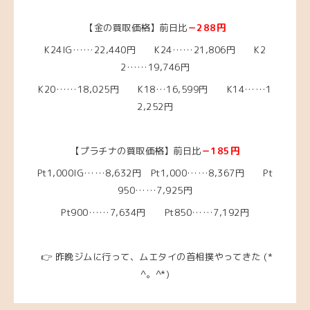
【金の買取価格】前日比
－288円
K24IG……22
,440円 K24……21,806円
K2
2……19
,746円
K20……18,025
円
K18…16,599円
K14……1
2,252
円
【プラチナの買取価格】前日比
－185円
Pt1,000IG……8,632円
Pt1,000……8,367円
Pt
950……7,925
円
Pt900……7,634円 Pt850……7,192円
👉 昨晩ジムに行って、ムエタイの首相撲やってきた (*
^。^*)