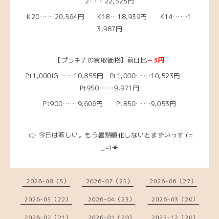
2……22
,525円
K20……20,564
円
K18…18,939円
K14……1
3,987
円
【プラチナの買取価格】前日比
－3円
Pt1,000IG……10,855円
Pt1,000……10,523円
Pt950……9,971
円
Pt900……9,606円 Pt850……9,053円
👉 今日は眩しい。もう暑熱順化しないとまずいっす (=
_=)☀
2026-08（5）
2026-07（25）
2026-06（27）
2026-05（22）
2026-04（23）
2026-03（20）
2026-02（21）
2026-01（20）
2025-12（20）