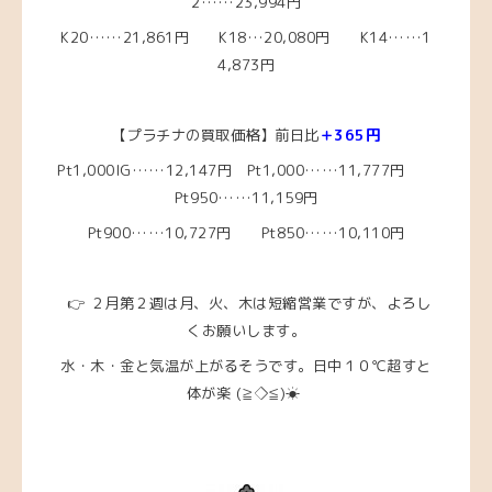
2……23
,994円
K20……21,861
円
K18…20,080円
K14……1
4,873
円
【プラチナの買取価格】前日比
＋365円
Pt1,000IG……12,147円
Pt1,000……11,777円
Pt950……11,159
円
Pt900……10,727円 Pt850……10,110円
👉 ２月第２週は月、火、木は短縮営業ですが、よろし
くお願いします。
水・木・金と気温が上がるそうです。日中１０℃超すと
体が楽
(≧◇≦)☀