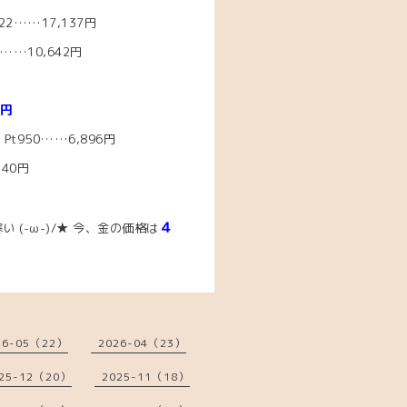
2……17
,137円
…10,642
円
1円
t950……6,896
円
240円
４
(-ω-)/★
今、
金の価格は
。
26-05（22）
2026-04（23）
25-12（20）
2025-11（18）