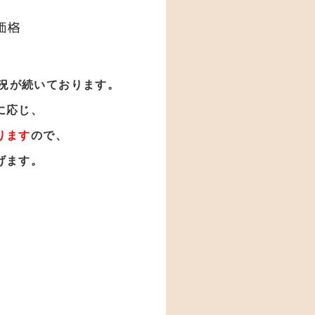
価格
況が続いております。
に応じ、
ります
ので、
げます。