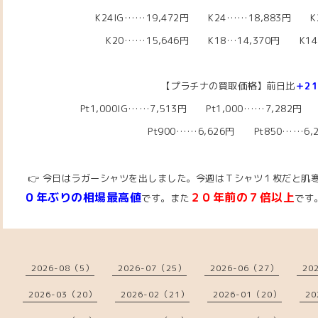
K24IG……19,472円 K24……18,883
円
K2
K20……15,646
円
K18…14,370円
K14…
【プラチナの買取価格】前日比
＋2
Pt1,000IG……7,513円
Pt1,000……7,282円
P
Pt900……6,626円 Pt850……6,
👉 今日はラガーシャツを出しました。今週はＴシャツ１枚だと肌寒い 
０年ぶりの相場最高値
２０年前の７倍以上
です。また
です
2026-08（5）
2026-07（25）
2026-06（27）
20
2026-03（20）
2026-02（21）
2026-01（20）
20