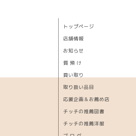
トップページ
店舗情報
お知らせ
質 預 け
買い取り
取り扱い品目
応援企画＆お薦め店
チッチの推薦図書
チッチの推薦洋服
ブ ロ グ