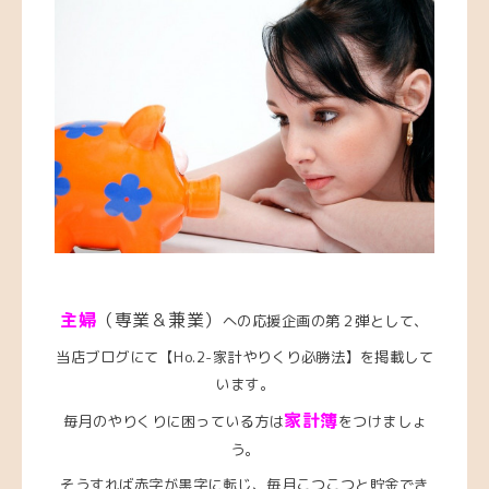
主婦
（専業＆兼業）
への応援企画の第２弾として、
当店ブログにて【Ho.2-家計やりくり必勝法】を掲載して
います。
家計簿
毎月のやりくりに困っている方は
をつけましょ
う。
そうすれば赤字が黒字に転じ、毎月こつこつと貯金でき