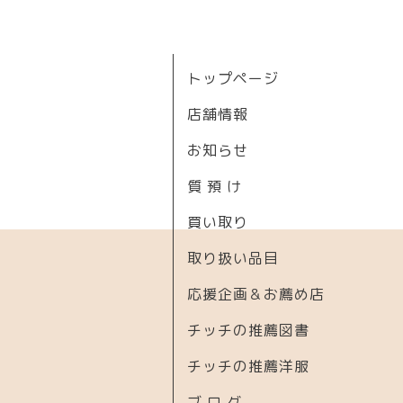
トップページ
店舗情報
お知らせ
質 預 け
買い取り
取り扱い品目
応援企画＆お薦め店
チッチの推薦図書
チッチの推薦洋服
ブ ロ グ