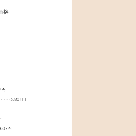
価格
7円
……3,801円
―
607円