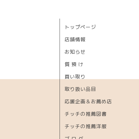
トップページ
店舗情報
お知らせ
質 預 け
買い取り
取り扱い品目
応援企画＆お薦め店
チッチの推薦図書
チッチの推薦洋服
ブ ロ グ