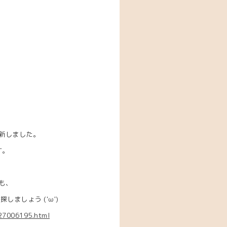
新しました。
す。
も、
を探し
ましょう ('ω')
727006195.html