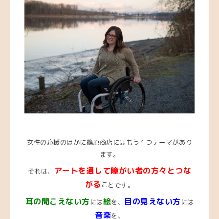
女性の応援のほかに篠原商店にはもう１つテーマがあり
ます。
アートを通して障がい者の方々とつな
それは、
がる
ことです。
耳の聞こえない方
絵
目の見えない方
には
を、
には
音楽
を、