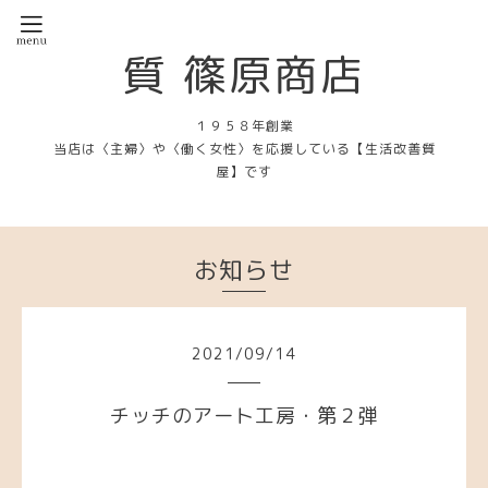
質 篠原商店
１９５８年創業
当店は〈主婦〉や〈働く女性〉を応援している【生活改善質
屋】です
お知らせ
2021
/
09
/
14
チッチのアート工房・第２弾