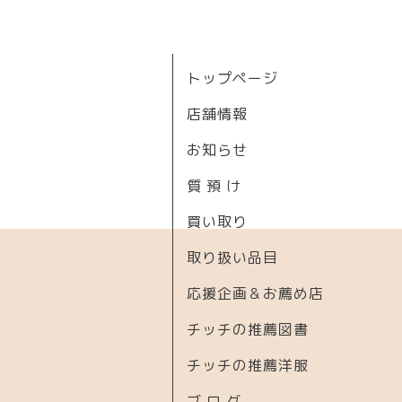
トップページ
店舗情報
お知らせ
質 預 け
買い取り
取り扱い品目
応援企画＆お薦め店
チッチの推薦図書
チッチの推薦洋服
ブ ロ グ