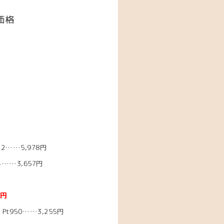
価格
2……5,978円
……3,657円
0円
t950……3,255
円