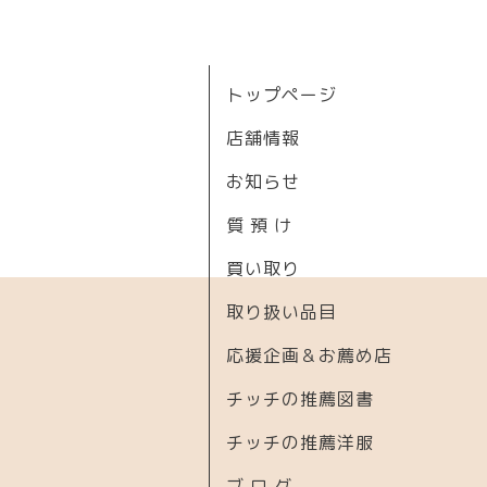
トップページ
店舗情報
お知らせ
質 預 け
買い取り
取り扱い品目
応援企画＆お薦め店
チッチの推薦図書
チッチの推薦洋服
ブ ロ グ