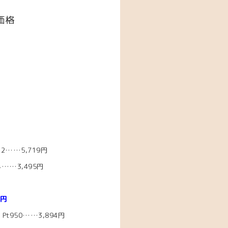
価格
2……5,719円
……3,495円
7円
t950……3,894
円