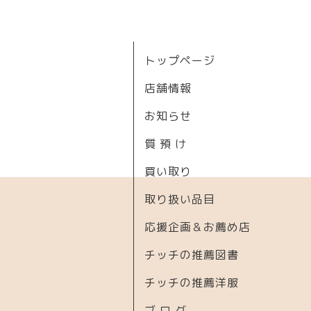
トップページ
店舗情報
お知らせ
質 預 け
買い取り
取り扱い品目
応援企画＆お薦め店
チッチの推薦図書
チッチの推薦洋服
ブ ロ グ