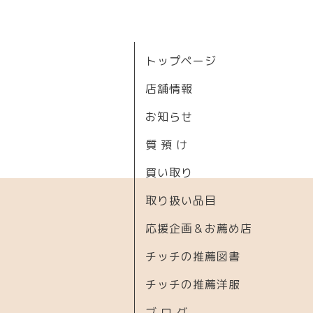
トップページ
店舗情報
お知らせ
質 預 け
買い取り
取り扱い品目
応援企画＆お薦め店
チッチの推薦図書
チッチの推薦洋服
ブ ロ グ