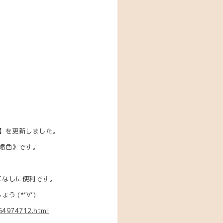
】を更新しました。
縮色》です。
こなしに便利です。
 (*‘∀‘)
654974712.html