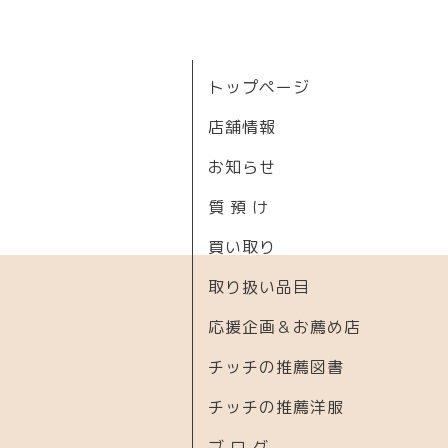
トップページ
店舗情報
お知らせ
質 預 け
買い取り
取り扱い品目
応援企画＆お薦め店
チッチの推薦図書
チッチの推薦洋服
ブ ロ グ