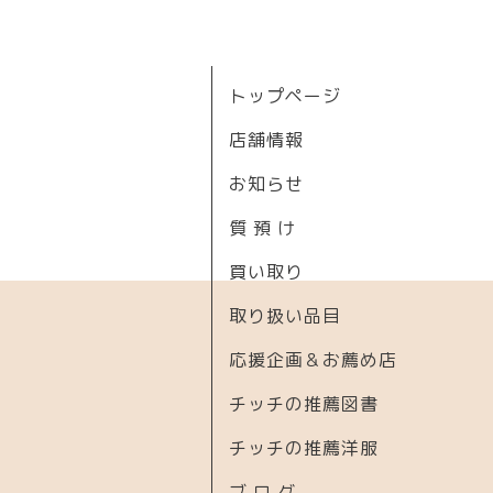
トップページ
店舗情報
お知らせ
質 預 け
買い取り
取り扱い品目
応援企画＆お薦め店
チッチの推薦図書
チッチの推薦洋服
ブ ロ グ