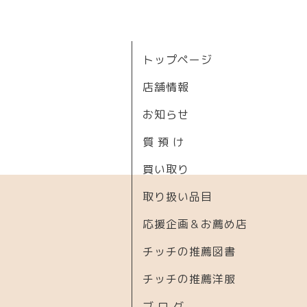
トップページ
店舗情報
お知らせ
質 預 け
買い取り
取り扱い品目
応援企画＆お薦め店
チッチの推薦図書
チッチの推薦洋服
ブ ロ グ