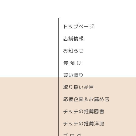
トップページ
店舗情報
お知らせ
質 預 け
買い取り
取り扱い品目
応援企画＆お薦め店
チッチの推薦図書
チッチの推薦洋服
ブ ロ グ