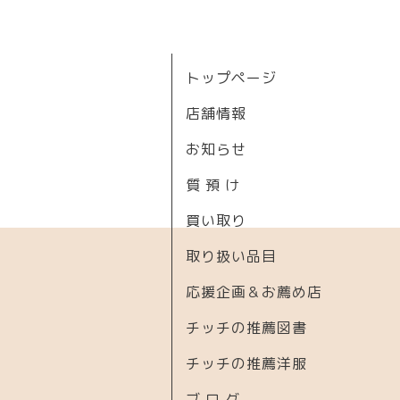
トップページ
店舗情報
お知らせ
質 預 け
買い取り
取り扱い品目
応援企画＆お薦め店
チッチの推薦図書
チッチの推薦洋服
ブ ロ グ