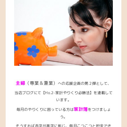
主婦
（専業＆兼業）
への応援企画の第２弾として、
当店ブログにて【Ho.2-家計やりくり必勝法】を連載して
います。
家計簿
毎月のやりくりに困っている方は
をつけましょ
う。
そうすれば赤字が黒字に転じ、毎月こつこつと貯金でき