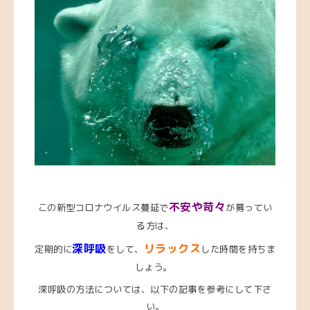
不安や苛々
この新型コロナウイルス蔓延で
が募ってい
る方は、
深呼吸
リラックス
定期的に
をして、
した時間を持ちま
しょう。
深呼吸の方法については、以下の記事を参考にして下さ
い。