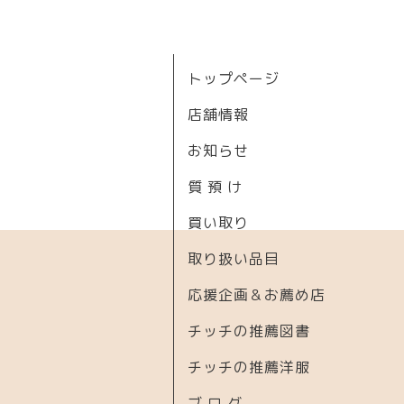
トップページ
店舗情報
お知らせ
質 預 け
買い取り
取り扱い品目
応援企画＆お薦め店
チッチの推薦図書
チッチの推薦洋服
ブ ロ グ